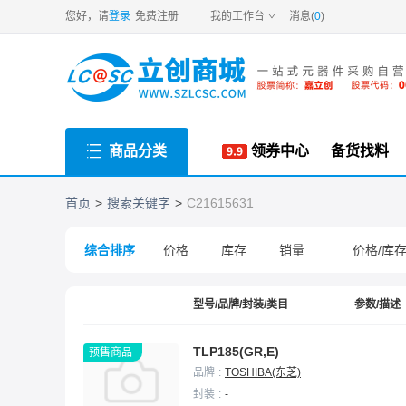
new
您好，请
登录
免费注册
我的工作台
消息(
0
)
商品分类
领券中心
备货找料
首页
搜索关键字
C21615631
综合排序
价格
库存
销量
价格/库
型号/品牌/封装/类目
参数/描述
TLP185(GR,E)
预售商品
品牌
TOSHIBA(东芝)
封装
-