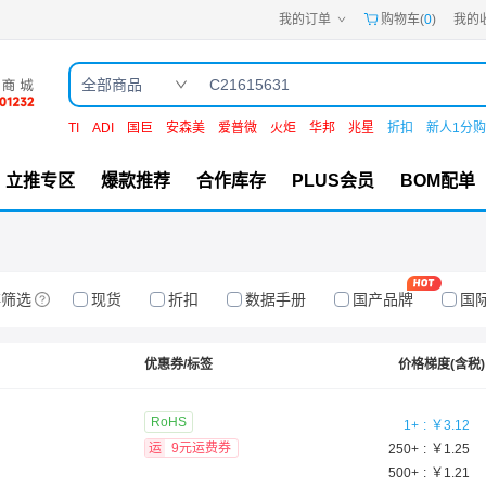
我的订单
购物车(
0
)
我的
全部商品
TI
ADI
国巨
安森美
爱普微
火炬
华邦
兆星
折扣
新人1分购
立推专区
爆款推荐
合作库存
PLUS会员
BOM配单
存筛选
现货
折扣
数据手册
国产品牌
国
优惠券/标签
价格梯度(含税)
RoHS
1
+
￥
3.12
运
9元运费券
250
+
￥
1.25
500
+
￥
1.21