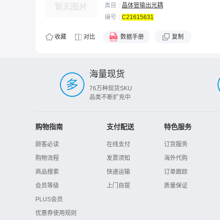
类目
晶体管输出光耦
编号
C21615631
收藏
对比
数据手册
复制
海量现货
76万种现货SKU
品类不断扩充中
购物指南
支付配送
特色服务
顾客必读
在线支付
订货服务
购物流程
发票须知
海外代购
商品搜索
快递运输
订单跟踪
会员等级
上门自提
质量保证
PLUS会员
优惠券使用规则