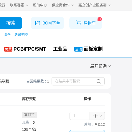
收藏
联系客服
帮助中心
供应商合作
嘉立创产业服务群
0
搜索
BOM下单
购物车
清仓
送采购晶
PCB/FPC/SMT
工业品
面板定制
展开
筛选
际品牌
自营结果数
1
库存交期
操作
需订货
个
现货
0
总额
￥
3.12
125
个
/
管