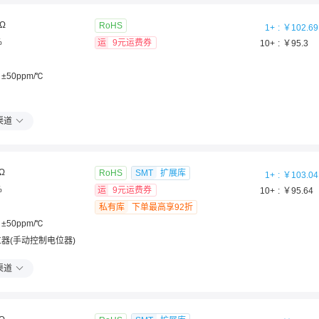
0Ω
RoHS
1
+
￥
102.69
%
运
9元运费券
10
+
￥
95.3
±50ppm/℃
渠道
Ω
RoHS
SMT
扩展库
1
+
￥
103.04
%
运
9元运费券
10
+
￥
95.64
私有库
下单最高享92折
±50ppm/℃
器(手动控制电位器)
渠道