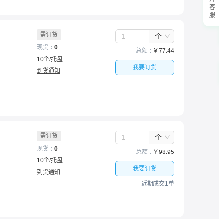
展开客服
需订货
个
现货
0
总额
￥
77.44
10
个
/
托盘
我要订货
到货通知
需订货
个
现货
0
总额
￥
98.95
10
个
/
托盘
我要订货
到货通知
近期成交1单