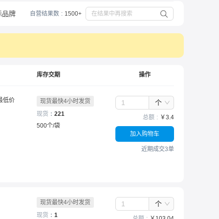
际品牌
自营结果数
1500+
库存交期
操作
最低价
现货最快4小时发货
个
现货
221
总额
￥
3.4
500
个
/
袋
加入购物车
近期成交3单
现货最快4小时发货
个
现货
1
总额
￥
103.04