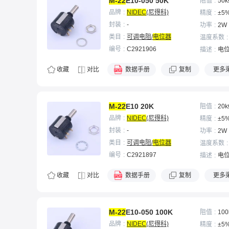
M-22
E10-050 50K
阻值
50k
品牌
NIDEC
(尼得科)
精度
±5
封装
-
功率
2W
类目
可调电阻/
电位器
温度系数
编号
C2921906
描述
电位
收藏
对比
数据手册
复制
更多
M-22
E10 20K
阻值
20k
品牌
NIDEC
(尼得科)
精度
±5
封装
-
功率
2W
类目
可调电阻/
电位器
温度系数
编号
C2921897
描述
电位
收藏
对比
数据手册
复制
更多
M-22
E10-050 100K
阻值
100
品牌
NIDEC
(尼得科)
精度
±5