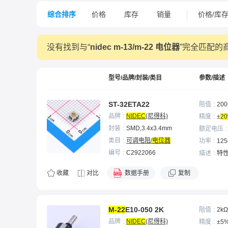
综合排序
价格
库存
销量
价格/库
没有找到与“
nidec m-13/m-22 电位器
”完全匹配的
型号/品牌/封装/类目
参数/描述
ST-32ETA22
阻值
20
品牌
NIDEC
(尼得科)
精度
±
2
封装
SMD,3.4x3.4mm
额定电压
类目
可调电阻/
电位器
功率
12
编号
C2922066
描述
特性
字槽的转子
子对PCB
收藏
对比
数据手册
复制
度。J形
置。密封(
UL 94V 
M-22
E10-050 2K
阻值
2kΩ
品牌
NIDEC
(尼得科)
精度
±5