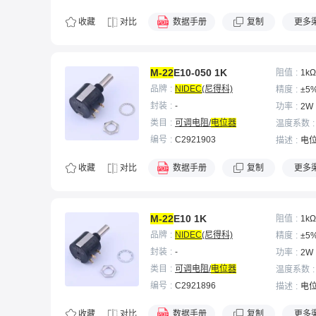
收藏
对比
数据手册
复制
更多
M-22
E10-050 1K
阻值
1kΩ
品牌
NIDEC
(尼得科)
精度
±5
封装
-
功率
2W
类目
可调电阻/
电位器
温度系数
编号
C2921903
描述
电位
收藏
对比
数据手册
复制
更多
M-22
E10 1K
阻值
1kΩ
品牌
NIDEC
(尼得科)
精度
±5
封装
-
功率
2W
类目
可调电阻/
电位器
温度系数
编号
C2921896
描述
电位
收藏
对比
数据手册
复制
更多