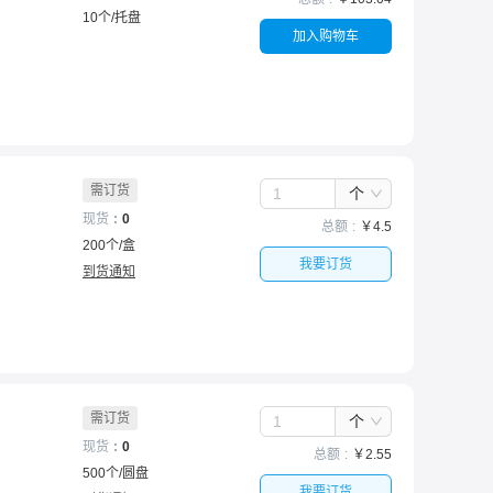
10
个
/
托盘
加入购物车
需订货
个
现货
0
总额
￥
4.5
200
个
/
盒
我要订货
到货通知
需订货
个
现货
0
总额
￥
2.55
500
个
/
圆盘
我要订货