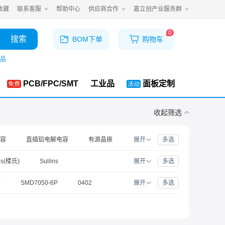
收藏
联系客服
帮助中心
供应商合作
嘉立创产业服务群
0
搜索
BOM下单
购物车
晶
PCB/FPC/SMT
工业品
面板定制
收起
筛选
容
直插铝电解电容
有源晶振
展开
多选
单片机(MCU/MPU/SOC)
es(楼氏)
Sullins
展开
多选
MICROCHIP(美国微芯)
muRata(村田)
0
SMD7050-6P
0402
展开
多选
P-8