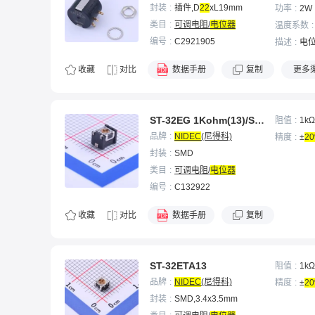
封装
插件,D
22
xL19mm
功率
2W
类目
可调电阻/
电位器
温度系数
编号
C2921905
描述
电位
收藏
对比
数据手册
复制
更多
ST-32EG 1Kohm(13)/ST3
阻值
1kΩ
2EG102
品牌
NIDEC
(尼得科)
精度
±
2
封装
SMD
类目
可调电阻/
电位器
编号
C132922
收藏
对比
数据手册
复制
ST-32ETA13
阻值
1kΩ
品牌
NIDEC
(尼得科)
精度
±
2
封装
SMD,3.4x3.5mm