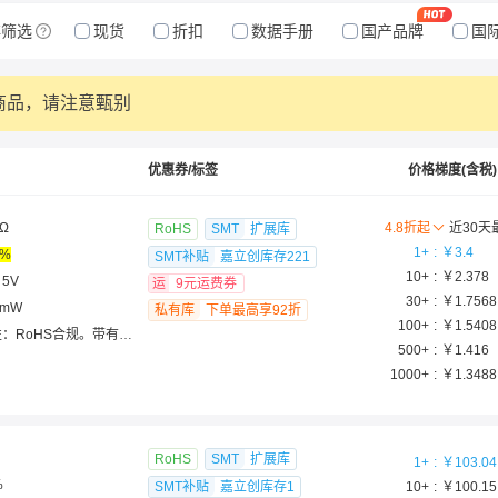
存筛选
现货
折扣
数据手册
国产品牌
国
商品，请注意甄别
优惠券/标签
价格梯度(含税)
0Ω
4.8
折起
近30天
RoHS
SMT
扩展库
1
+
￥
3.4
0%
SMT补贴
嘉立创库存
221
10
+
￥
2.378
5V
运
9元运费券
30
+
￥
1.7568
5mW
私有库
下单最高享92折
100
+
￥
1.5408
：RoHS合规。带有十
500
+
￥
1.416
,便于调节。引脚式端
弯曲具有很强的粘合强
1000
+
￥
1.3488
钩、鸥翼和引脚式端子配
可清洗)。树脂材料符合
0或94V 1等效标准
RoHS
SMT
扩展库
1
+
￥
103.04
%
SMT补贴
嘉立创库存
1
10
+
￥
100.15