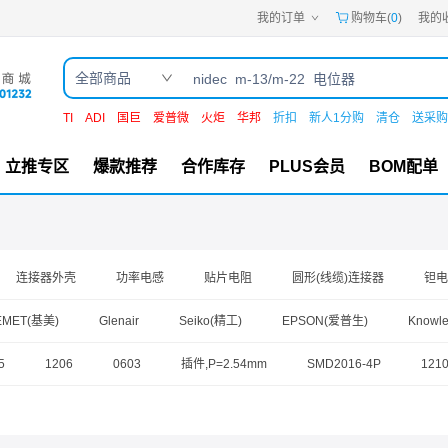
我的订单
购物车(
0
)
我的
全部商品
TI
ADI
国巨
爱普微
火炬
华邦
折扣
新人1分购
清仓
送采购
立推专区
爆款推荐
合作库存
PLUS会员
BOM配单
连接器外壳
功率电感
贴片电阻
圆形(线缆)连接器
钽电
/电位器
插件电阻
金手指连接器
薄膜电容
排针
EMET(基美)
Glenair
Seiko(精工)
EPSON(爱普生)
Knowl
)
WIMA
SAMTEC
TDK
BOURNS
5
1206
0603
插件,P=2.54mm
SMD2016-4P
121
1812
SMD
P=3.96mm
1808
SMD1612-4P
SO