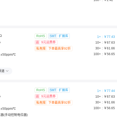
100
+
￥
2.42
Ω
RoHS
SMT
扩展库
1
+
￥
77.43
%
运
9元运费券
10
+
￥
67.63
30
+
￥
61.66
私有库
下单最高享92折
100
+
￥
56.65
±50ppm/℃
渠道
RoHS
SMT
扩展库
1
+
￥
77.44
%
运
9元运费券
10
+
￥
67.63
30
+
￥
61.66
私有库
下单最高享92折
100
+
￥
56.65
±50ppm/℃
器(手动控制电位器)