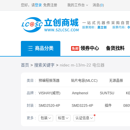
new
您好，请
登录
免费注册
我的工作台
消息(
0
)
商品分类
领券中心
备货找料
首页
搜索关键字
nidec m-13/m-22 电位器
类目
预编程振荡器
贴片电容(MLCC)
无源晶振
牛角型电解电容
RF射频同轴连接器
可调电阻
品牌
VISHAY(威世)
Amphenol
SUNTSU
K
贴片型铝电解电容
静电和浪涌保护(TVS/ESD)
MERCURY(玛居礼)
SITIME
Nichicon(尼吉康
封装
SMD2520-4P
SMD3225-4P
插件
080
PANASONIC(松下)
YAGEO(国巨)
SMD7050-4P
P=2.54mm
SMD5032-4P
更多
包装
标签
认证信息