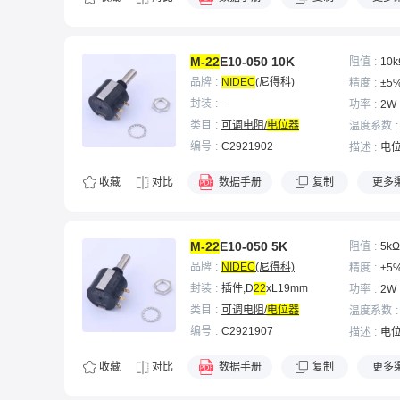
M-22
E10-050 10K
阻值
10k
品牌
NIDEC
(尼得科)
精度
±5
封装
-
功率
2W
类目
可调电阻/
电位器
温度系数
编号
C2921902
描述
电位
收藏
对比
数据手册
复制
更多
M-22
E10-050 5K
阻值
5kΩ
品牌
NIDEC
(尼得科)
精度
±5
封装
插件,D
22
xL19mm
功率
2W
类目
可调电阻/
电位器
温度系数
编号
C2921907
描述
电位
收藏
对比
数据手册
复制
更多