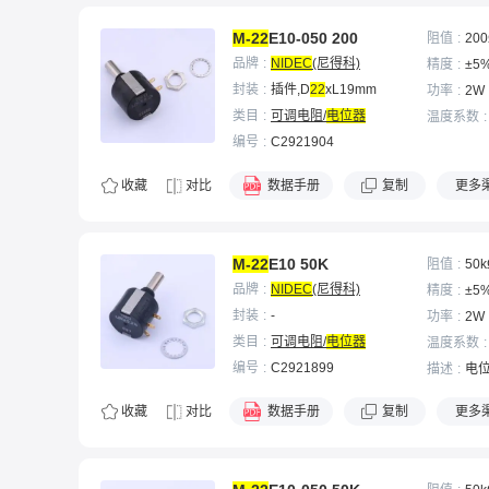
M-22
E10-050 200
阻值
20
品牌
NIDEC
(尼得科)
精度
±5
封装
插件,D
22
xL19mm
功率
2W
类目
可调电阻/
电位器
温度系数
编号
C2921904
收藏
对比
数据手册
复制
更多
M-22
E10 50K
阻值
50k
品牌
NIDEC
(尼得科)
精度
±5
封装
-
功率
2W
类目
可调电阻/
电位器
温度系数
编号
C2921899
描述
电位
收藏
对比
数据手册
复制
更多