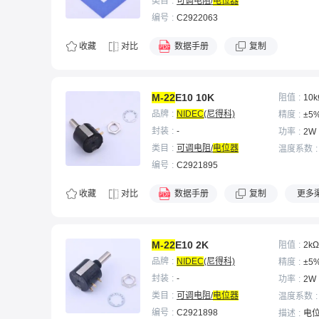
类目
可调电阻/
电位器
编号
C2922063
收藏
对比
数据手册
复制
M-22
E10 10K
阻值
10k
品牌
NIDEC
(尼得科)
精度
±5
封装
-
功率
2W
类目
可调电阻/
电位器
温度系数
编号
C2921895
收藏
对比
数据手册
复制
更多
M-22
E10 2K
阻值
2kΩ
品牌
NIDEC
(尼得科)
精度
±5
封装
-
功率
2W
类目
可调电阻/
电位器
温度系数
编号
C2921898
描述
电位