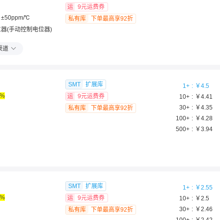
运
9元运费券
±50ppm/℃
私有库
下单最高享92折
器(手动控制电位器)
渠道
SMT
扩展库
1
+
￥
4.5
0%
运
9元运费券
10
+
￥
4.41
30
+
￥
4.35
私有库
下单最高享92折
100
+
￥
4.28
500
+
￥
3.94
SMT
扩展库
1
+
￥
2.55
0%
运
9元运费券
10
+
￥
2.5
30
+
￥
2.46
私有库
下单最高享92折